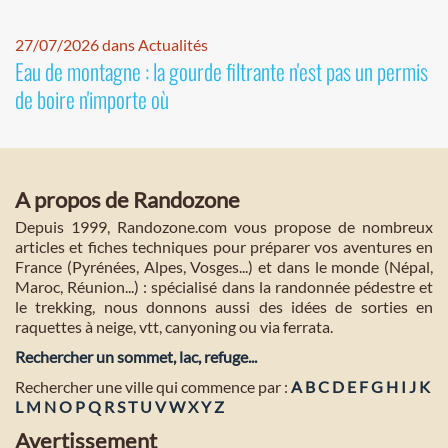
27/07/2026 dans Actualités
Eau de montagne : la gourde filtrante n'est pas un permis
de boire n'importe où
A propos de Randozone
Depuis 1999, Randozone.com vous propose de nombreux
articles et fiches techniques pour préparer vos aventures en
France (Pyrénées, Alpes, Vosges...) et dans le monde (Népal,
Maroc, Réunion...) : spécialisé dans la randonnée pédestre et
le trekking, nous donnons aussi des idées de sorties en
raquettes à neige, vtt, canyoning ou via ferrata.
Rechercher un sommet, lac, refuge...
Rechercher une ville qui commence par :
A
B
C
D
E
F
G
H
I
J
K
L
M
N
O
P
Q
R
S
T
U
V
W
X
Y
Z
Avertissement