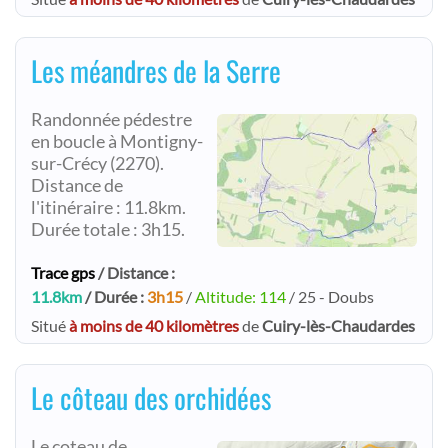
Les méandres de la Serre
Randonnée pédestre
en boucle à Montigny-
sur-Crécy (2270).
Distance de
l'itinéraire : 11.8km.
Durée totale : 3h15.
Trace gps
/ Distance :
11.8km
/ Durée :
3h15
/
Altitude: 114
/ 25 - Doubs
Situé
à moins de 40 kilomètres
de
Cuiry-lès-Chaudardes
Le côteau des orchidées
Le coteau de