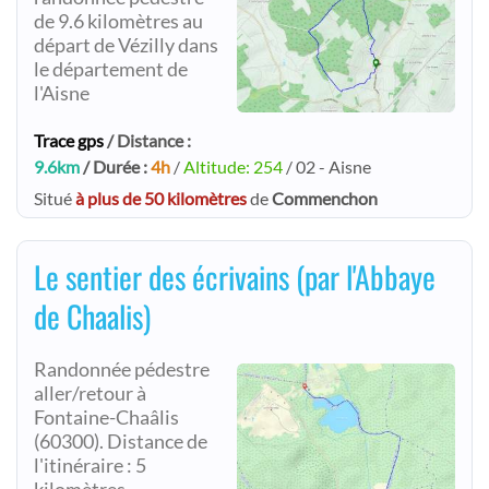
de 9.6 kilomètres au
départ de Vézilly dans
le département de
l'Aisne
Trace gps
/ Distance :
9.6km
/ Durée :
4h
/
Altitude: 254
/ 02 - Aisne
Situé
à plus de 50 kilomètres
de
Commenchon
Le sentier des écrivains (par l'Abbaye
de Chaalis)
Randonnée pédestre
aller/retour à
Fontaine-Chaâlis
(60300). Distance de
l'itinéraire : 5