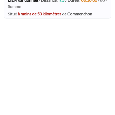
LIEN Randonnée
/ Distance :
9.5
/ Durée :
03:10:00
/ 80 -
Somme
Situé
à moins de 50 kilomètres
de
Commenchon