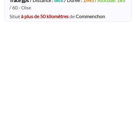
Trace gps
/ Distance :
6km
/ Durée :
1h45
/
Altitude: 165
/ 60 - Oise
Situé
à plus de 50 kilomètres
de
Commenchon