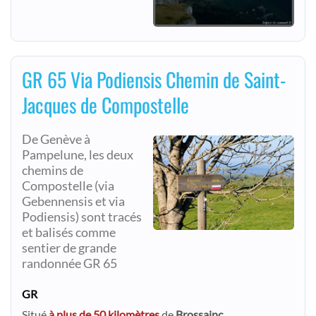
GR 65 Via Podiensis Chemin de Saint-
Jacques de Compostelle
De Genève à
Pampelune, les deux
chemins de
Compostelle (via
Gebennensis et via
Podiensis) sont tracés
et balisés comme
sentier de grande
randonnée GR 65
GR
Situé
à plus de 50 kilomètres
de
Brossainc