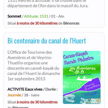
1531 mètres d'altitude. Il se trouve dans le
département de l'Ain dans le massif du Jura.
Sommet
/
Altitude: 1531
/ 01 - Ain
Situé
à moins de 30 kilomètres
de
Bénonces
Bi centenaire du canal de l'Huert
L’Office de Tourisme des
Avenières et de Veyrins-
Thuellin organise une
descente en canoë-kayak du
canal de l’Huert le dimanche
1er septembre 2013
ACTIVITE Eaux vives
/ Durée :
Journée
/ 38 - Isère
Situé
à moins de 30 kilomètres
de
Bénonces