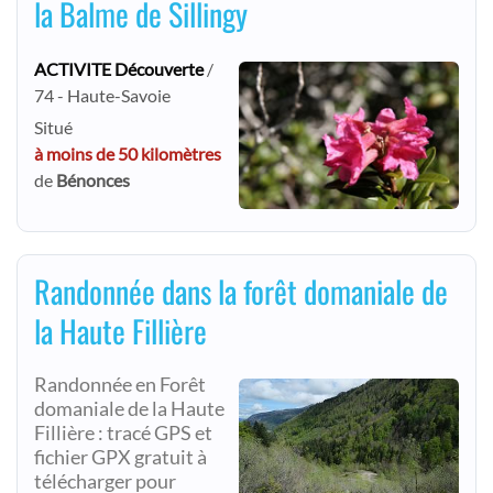
la Balme de Sillingy
ACTIVITE Découverte
/
74 - Haute-Savoie
Situé
à moins de 50 kilomètres
de
Bénonces
Randonnée dans la forêt domaniale de
la Haute Fillière
Randonnée en Forêt
domaniale de la Haute
Fillière : tracé GPS et
fichier GPX gratuit à
télécharger pour