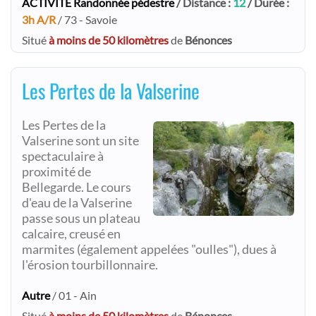
ACTIVITE Randonnée pédestre
/ Distance :
12
/ Durée :
3h A/R
/ 73 - Savoie
Situé
à moins de 50 kilomètres
de
Bénonces
Les Pertes de la Valserine
Les Pertes de la
Valserine sont un site
spectaculaire à
proximité de
Bellegarde. Le cours
d'eau de la Valserine
passe sous un plateau
calcaire, creusé en
marmites (également appelées "oulles"), dues à
l'érosion tourbillonnaire.
Autre
/ 01 - Ain
Situé
à moins de 50 kilomètres
de
Bénonces