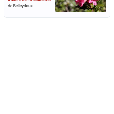
de
Belleydoux