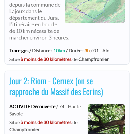
depuis la commune de
Lajoux dans le
département du Jura.
L'itinéraire en boucle
de 10 km nécessite de
marcher environ 3 heures.
Trace gps
/ Distance :
10km
/ Durée :
3h
/ 01 - Ain
Situé
à moins de 30 kilomètres
de
Champfromier
Jour 2: Riom - Cernex (on se
rapproche du Massif des Ecrins)
ACTIVITE Découverte
/ 74 - Haute-
Savoie
Situé
à moins de 30 kilomètres
de
Champfromier