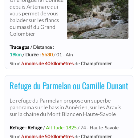
depuis Artemare qui
vous permet de vous
balader sur les flancs
du massif du Grand
Colombier
Trace gps
/ Distance :
19km
/ Durée :
5h30
/ 01 - Ain
Situé
à moins de 40 kilomètres
de
Champfromier
Refuge du Parmelan ou Camille Dunant
Le refuge du Parmelan propose un superbe
panorama sur le bassin Annécien, sur les Aravis,
sur la chaîne du Mont Blanc en Haute-Savoie
Refuge : Refuge
/
Altitude: 1825
/ 74 - Haute-Savoie
Situé
à moins de 50 kilomètres
de
Champfromier