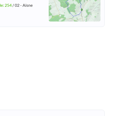
de: 254
/ 02 - Aisne