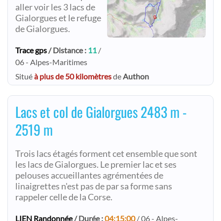
aller voir les 3 lacs de
Gialorgues et le refuge
de Gialorgues.
Trace gps
/ Distance :
11
/
06 - Alpes-Maritimes
Situé
à plus de 50 kilomètres
de
Authon
Lacs et col de Gialorgues 2483 m -
2519 m
Trois lacs étagés forment cet ensemble que sont
les lacs de Gialorgues. Le premier lac et ses
pelouses accueillantes agrémentées de
linaigrettes n'est pas de par sa forme sans
rappeler celle de la Corse.
LIEN Randonnée
/ Durée :
04:15:00
/ 06 - Alpes-