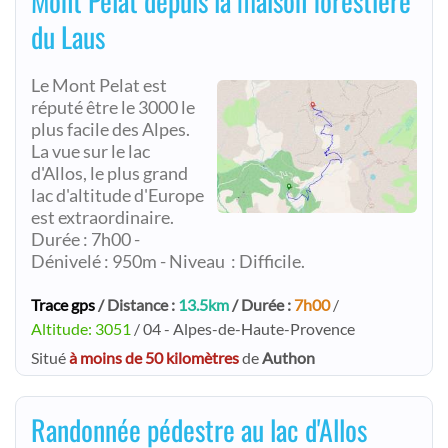
Mont Pelat depuis la maison forestière
du Laus
Le Mont Pelat est
réputé être le 3000 le
plus facile des Alpes.
La vue sur le lac
d'Allos, le plus grand
lac d'altitude d'Europe
est extraordinaire.
Durée : 7h00 -
Dénivelé : 950m - Niveau : Difficile.
Trace gps
/ Distance :
13.5km
/ Durée :
7h00
/
Altitude: 3051
/ 04 - Alpes-de-Haute-Provence
Situé
à moins de 50 kilomètres
de
Authon
Randonnée pédestre au lac d'Allos