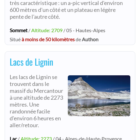
très caractéristique : un a-pic vertical d'environ
600 mètres d'un côté et un plateau en légère
pente de l'autre côté.
Sommet
/
Altitude: 2709
/ 05 - Hautes-Alpes
Situé
à moins de 50 kilomètres
de
Authon
Lacs de Lignin
Les lacs de Lignin se
trouvent dans le
massif du Mercantour
à une altitude de 2273
mètres. Une
randonnée facile
d'environ 6 heures en
aller/retour.
Lac
/
Altitude: 2273
/ 04 - Alpes-de-Haute-Provence