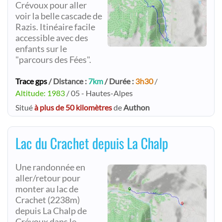
Crévoux pour aller
voir la belle cascade de
Razis. Itinéaire facile
accessible avec des
enfants sur le
"parcours des Fées".
Trace gps
/ Distance :
7km
/ Durée :
3h30
/
Altitude: 1983
/ 05 - Hautes-Alpes
Situé
à plus de 50 kilomètres
de
Authon
Lac du Crachet depuis La Chalp
Une randonnée en
aller/retour pour
monter au lac de
Crachet (2238m)
depuis La Chalp de
Crévoux dans le