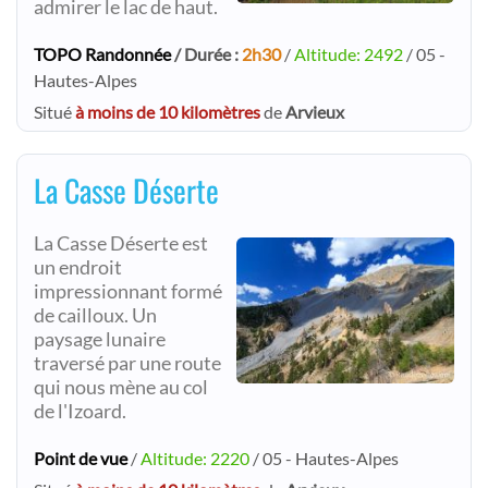
admirer le lac de haut.
TOPO Randonnée
/ Durée :
2h30
/
Altitude: 2492
/ 05 -
Hautes-Alpes
Situé
à moins de 10 kilomètres
de
Arvieux
La Casse Déserte
La Casse Déserte est
un endroit
impressionnant formé
de cailloux. Un
paysage lunaire
traversé par une route
qui nous mène au col
de l'Izoard.
Point de vue
/
Altitude: 2220
/ 05 - Hautes-Alpes