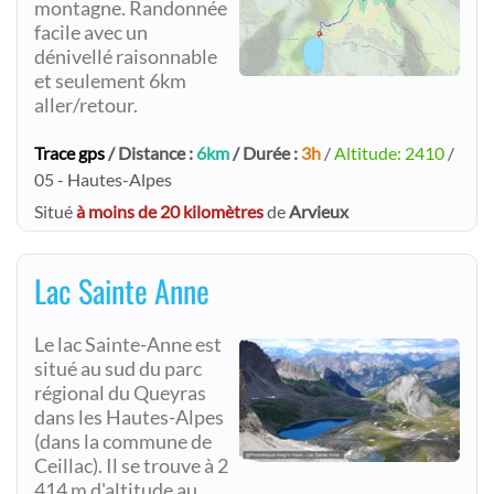
montagne. Randonnée
facile avec un
dénivellé raisonnable
et seulement 6km
aller/retour.
Trace gps
/ Distance :
6km
/ Durée :
3h
/
Altitude: 2410
/
05 - Hautes-Alpes
Situé
à moins de 20 kilomètres
de
Arvieux
Lac Sainte Anne
Le lac Sainte-Anne est
situé au sud du parc
régional du Queyras
dans les Hautes-Alpes
(dans la commune de
Ceillac). Il se trouve à 2
414 m d'altitude au