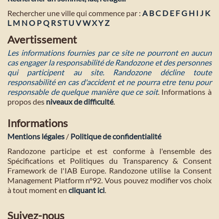
Rechercher une ville qui commence par :
A
B
C
D
E
F
G
H
I
J
K
L
M
N
O
P
Q
R
S
T
U
V
W
X
Y
Z
Avertissement
Les informations fournies par ce site ne pourront en aucun
cas engager la responsabilité de Randozone et des personnes
qui participent au site. Randozone décline toute
responsabilité en cas d'accident et ne pourra etre tenu pour
responsable de quelque manière que ce soit
. Informations à
propos des
niveaux de difficulté
.
Informations
Mentions légales
/
Politique de confidentialité
Randozone participe et est conforme à l'ensemble des
Spécifications et Politiques du Transparency & Consent
Framework de l'IAB Europe. Randozone utilise la Consent
Management Platform n°92. Vous pouvez modifier vos choix
à tout moment en
cliquant ici
.
Suivez-nous