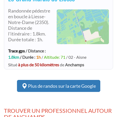
Randonnée pédestre
en boucle à Liesse-
Notre-Dame (2350).
Distance de
l'itinéraire : 1.8km.
Durée totale : 1h.
Trace gps
/ Distance :
1.8km
/ Durée :
1h
/
Altitude: 71
/ 02 - Aisne
Situé
à plus de 50 kilomètres
de
Anchamps
Plus de randos sur la carte Google
TROUVER UN PROFESSIONNEL AUTOUR
DE ANCHAMPS