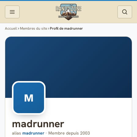
Accueil
Membres du site
Profil de madrunner
Topos
Recherche
Photos
Articles
Reportages
M
Matériel
madrunner
Services
alias
madrunner
· Membre depuis 2003