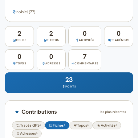
Cartes
noisiel (77)
Blog
2
2
0
0
Mon compte
FICHES
PHOTOS
ACTIVITÉS
TRACÉS GPS
0
0
7
TOPOS
ADRESSES
COMMENTAIRES
23
POINTS
Contributions
les plus récentes
Tracés GPS
Fiches
Topos
Activités
0
2
0
0
Adresses
0