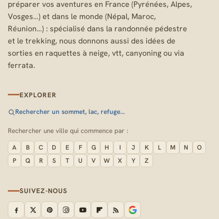
préparer vos aventures en France (Pyrénées, Alpes,
Vosges…) et dans le monde (Népal, Maroc,
Réunion…) : spécialisé dans la randonnée pédestre
et le trekking, nous donnons aussi des idées de
sorties en raquettes à neige, vtt, canyoning ou via
ferrata.
EXPLORER
Rechercher un sommet, lac, refuge…
Rechercher une ville qui commence par :
A
B
C
D
E
F
G
H
I
J
K
L
M
N
O
P
Q
R
S
T
U
V
W
X
Y
Z
SUIVEZ-NOUS