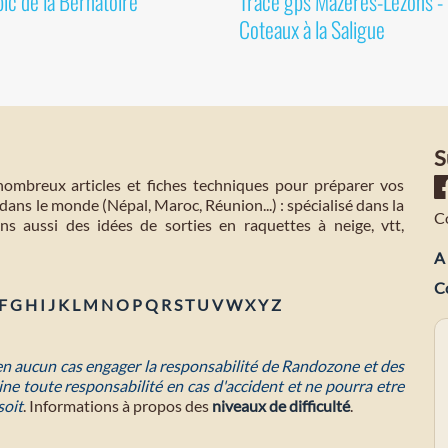
pic de la Bernatoire
Tracé gps Mazères-Lezons -
Coteaux à la Saligue
S
mbreux articles et fiches techniques pour préparer vos
dans le monde (Népal, Maroc, Réunion...) : spécialisé dans la
C
s aussi des idées de sorties en raquettes à neige, vtt,
A 
C
F
G
H
I
J
K
L
M
N
O
P
Q
R
S
T
U
V
W
X
Y
Z
 en aucun cas engager la responsabilité de Randozone et des
ne toute responsabilité en cas d'accident et ne pourra etre
soit
. Informations à propos des
niveaux de difficulté
.