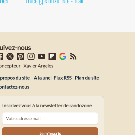
 Des
Tracé gps Intxuriste - Trail
uivez-nous
oncepteur : Xavier Argeles
propos du site
|
A la une
|
Flux RSS
|
Plan du site
ontactez-nous
Inscrivez vous à la newsletter de randozone