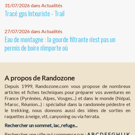
31/07/2026 dans Actualités
Tracé gps Intxuriste - Trail
27/07/2026 dans Actualités
Eau de montagne : la gourde filtrante n'est pas un
permis de boire n'importe où
A propos de Randozone
Depuis 1999, Randozone.com vous propose de nombreux
articles et fiches techniques pour préparer vos aventures en
France (Pyrénées, Alpes, Vosges...) et dans le monde (Népal,
Maroc, Réunion...) : spécialisé dans la randonnée pédestre et
le trekking, nous donnons aussi des idées de sorties en
raquettes à neige, vtt, canyoning ou via ferrata.
Rechercher un sommet, lac, refuge...
Rechercher une ville qui commence par :
A
B
C
D
E
F
G
H
I
J
K