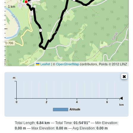
6
Leaflet
|
©
OpenStreetMap
contributors, Points © 2012 LINZ
m
0
2
4
6
km
Altitude
Total Length:
6.84 km
Total Time:
01:54'01"
Min Elevation:
0.00 m
Max Elevation:
0.00 m
Avg Elevation:
0.00 m