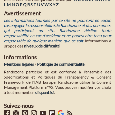
L
M
N
O
P
Q
R
S
T
U
V
W
X
Y
Z
Avertissement
Les informations fournies par ce site ne pourront en aucun
cas engager la responsabilité de Randozone et des personnes
qui participent au site. Randozone décline toute
responsabilité en cas d'accident et ne pourra etre tenu pour
responsable de quelque manière que ce soit
. Informations à
propos des
niveaux de difficulté
.
Informations
Mentions légales
/
Politique de confidentialité
Randozone participe et est conforme à l'ensemble des
Spécifications et Politiques du Transparency & Consent
Framework de l'IAB Europe. Randozone utilise la Consent
Management Platform n°92. Vous pouvez modifier vos choix
à tout moment en
cliquant ici
.
Suivez-nous