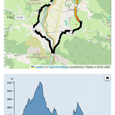
10
2
8
4
6
Leaflet
|
©
OpenStreetMap
contributors, Points © 2012 LINZ
m
520
500
480
460