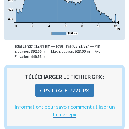
440
420
400
0
2
4
6
8
10
12
km
Altitude
Total Length:
12.09 km
Total Time:
03:21'32"
Min
Elevation:
392.00 m
Max Elevation:
523.00 m
Avg
Elevation:
446.53 m
TÉLÉCHARGER LE FICHIER GPX
:
GPS-TRACE-772.GPX
Informations pour savoir comment utiliser un
fichier gpx