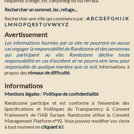
raquettes à neige, vtt, canyoning ou via ferrata.
Rechercher un sommet, lac, refuge...
Rechercher une ville qui commence par :
A
B
C
D
E
F
G
H
I
J
K
L
M
N
O
P
Q
R
S
T
U
V
W
X
Y
Z
Avertissement
Les informations fournies par ce site ne pourront en aucun
cas engager la responsabilité de Randozone et des personnes
qui participent au site. Randozone décline toute
responsabilité en cas d'accident et ne pourra etre tenu pour
responsable de quelque manière que ce soit
. Informations à
propos des
niveaux de difficulté
.
Informations
Mentions légales
/
Politique de confidentialité
Randozone participe et est conforme à l'ensemble des
Spécifications et Politiques du Transparency & Consent
Framework de l'IAB Europe. Randozone utilise la Consent
Management Platform n°92. Vous pouvez modifier vos choix
à tout moment en
cliquant ici
.