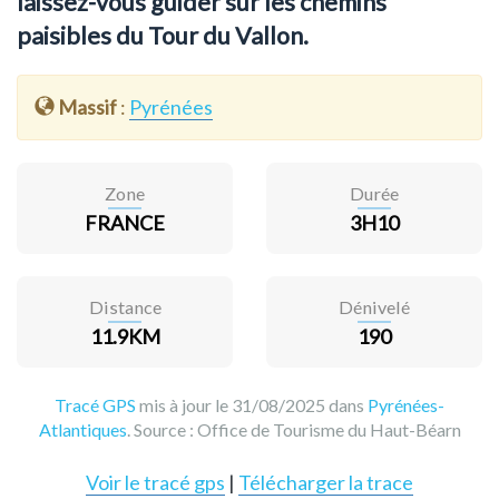
laissez-vous guider sur les chemins
paisibles du Tour du Vallon.
Massif
:
Pyrénées
Zone
Durée
FRANCE
3H10
Distance
Dénivelé
11.9KM
190
Tracé GPS
mis à jour le 31/08/2025 dans
Pyrénées-
Atlantiques
. Source :
Office de Tourisme du Haut-Béarn
Voir le tracé gps
|
Télécharger la trace