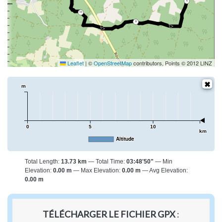
6
10
8
Leaflet
|
©
OpenStreetMap
contributors, Points © 2012 LINZ
m
0
5
10
km
Altitude
Total Length:
13.73 km
Total Time:
03:48'50"
Min
Elevation:
0.00 m
Max Elevation:
0.00 m
Avg Elevation:
0.00 m
TÉLÉCHARGER LE FICHIER GPX
: