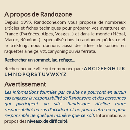
A propos de Randozone
Depuis 1999, Randozone.com vous propose de nombreux
articles et fiches techniques pour préparer vos aventures en
France (Pyrénées, Alpes, Vosges...) et dans le monde (Népal,
Maroc, Réunion...) : spécialisé dans la randonnée pédestre et
le trekking, nous donnons aussi des idées de sorties en
raquettes à neige, vtt, canyoning ou via ferrata.
Rechercher un sommet, lac, refuge...
Rechercher une ville qui commence par :
A
B
C
D
E
F
G
H
I
J
K
L
M
N
O
P
Q
R
S
T
U
V
W
X
Y
Z
Avertissement
Les informations fournies par ce site ne pourront en aucun
cas engager la responsabilité de Randozone et des personnes
qui participent au site. Randozone décline toute
responsabilité en cas d'accident et ne pourra etre tenu pour
responsable de quelque manière que ce soit
. Informations à
propos des
niveaux de difficulté
.