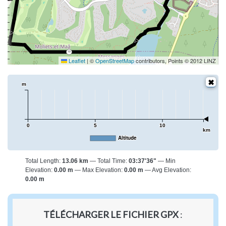
10
Leaflet
|
©
OpenStreetMap
contributors, Points © 2012 LINZ
m
0
5
10
km
Altitude
Total Length:
13.06 km
Total Time:
03:37'36"
Min
Elevation:
0.00 m
Max Elevation:
0.00 m
Avg Elevation:
0.00 m
TÉLÉCHARGER LE FICHIER GPX
: