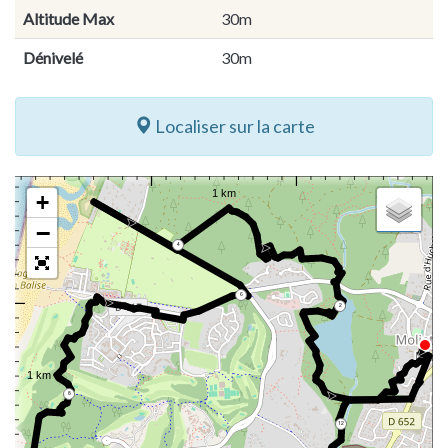
Altitude Max
30m
Dénivelé
30m
Localiser sur la carte
+
−
4
6
2
8
12