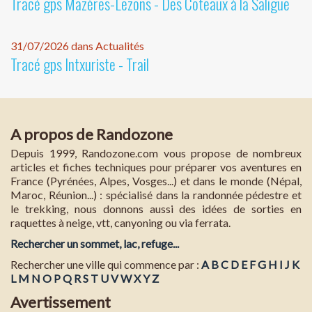
Tracé gps Mazères-Lezons - Des Coteaux à la Saligue
31/07/2026 dans Actualités
Tracé gps Intxuriste - Trail
A propos de Randozone
Depuis 1999, Randozone.com vous propose de nombreux
articles et fiches techniques pour préparer vos aventures en
France (Pyrénées, Alpes, Vosges...) et dans le monde (Népal,
Maroc, Réunion...) : spécialisé dans la randonnée pédestre et
le trekking, nous donnons aussi des idées de sorties en
raquettes à neige, vtt, canyoning ou via ferrata.
Rechercher un sommet, lac, refuge...
Rechercher une ville qui commence par :
A
B
C
D
E
F
G
H
I
J
K
L
M
N
O
P
Q
R
S
T
U
V
W
X
Y
Z
Avertissement