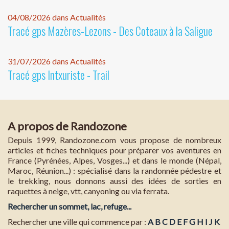
04/08/2026 dans Actualités
Tracé gps Mazères-Lezons - Des Coteaux à la Saligue
31/07/2026 dans Actualités
Tracé gps Intxuriste - Trail
A propos de Randozone
Depuis 1999, Randozone.com vous propose de nombreux
articles et fiches techniques pour préparer vos aventures en
France (Pyrénées, Alpes, Vosges...) et dans le monde (Népal,
Maroc, Réunion...) : spécialisé dans la randonnée pédestre et
le trekking, nous donnons aussi des idées de sorties en
raquettes à neige, vtt, canyoning ou via ferrata.
Rechercher un sommet, lac, refuge...
Rechercher une ville qui commence par :
A
B
C
D
E
F
G
H
I
J
K