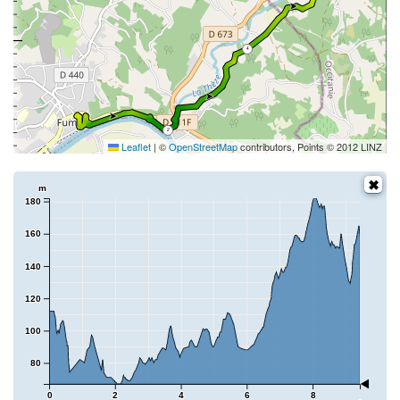
4
2
Leaflet
|
©
OpenStreetMap
contributors, Points © 2012 LINZ
m
180
160
140
120
100
80
0
2
4
6
8