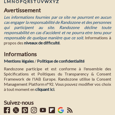
L
M
N
O
P
Q
R
S
T
U
V
W
X
Y
Z
Avertissement
Les informations fournies par ce site ne pourront en aucun
cas engager la responsabilité de Randozone et des personnes
qui participent au site. Randozone décline toute
responsabilité en cas d'accident et ne pourra etre tenu pour
responsable de quelque manière que ce soit
. Informations à
propos des
niveaux de difficulté
.
Informations
Mentions légales
/
Politique de confidentialité
Randozone participe et est conforme à l'ensemble des
Spécifications et Politiques du Transparency & Consent
Framework de l'IAB Europe. Randozone utilise la Consent
Management Platform n°92. Vous pouvez modifier vos choix
à tout moment en
cliquant ici
.
Suivez-nous