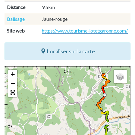
Distance
9.5km
Balisage
Jaune-rouge
Site web
https://www.tourisme-lotetgaronne.com/
Localiser sur la carte
+
−
8
6