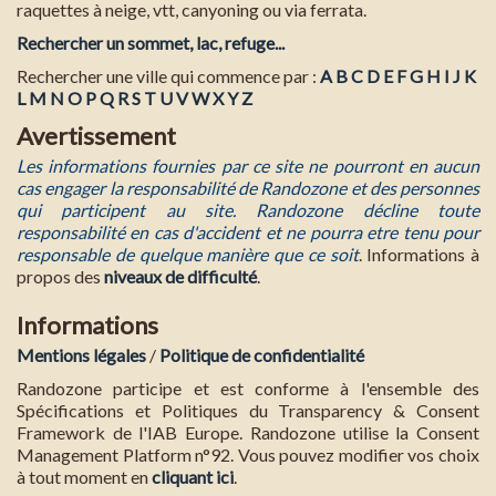
raquettes à neige, vtt, canyoning ou via ferrata.
Rechercher un sommet, lac, refuge...
Rechercher une ville qui commence par :
A
B
C
D
E
F
G
H
I
J
K
L
M
N
O
P
Q
R
S
T
U
V
W
X
Y
Z
Avertissement
Les informations fournies par ce site ne pourront en aucun
cas engager la responsabilité de Randozone et des personnes
qui participent au site. Randozone décline toute
responsabilité en cas d'accident et ne pourra etre tenu pour
responsable de quelque manière que ce soit
. Informations à
propos des
niveaux de difficulté
.
Informations
Mentions légales
/
Politique de confidentialité
Randozone participe et est conforme à l'ensemble des
Spécifications et Politiques du Transparency & Consent
Framework de l'IAB Europe. Randozone utilise la Consent
Management Platform n°92. Vous pouvez modifier vos choix
à tout moment en
cliquant ici
.