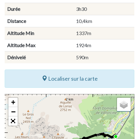
Durée
3h30
Distance
10,4km
Altitude Min
1337m
Altitude Max
1924m
Dénivelé
590m
Localiser sur la carte
+
−