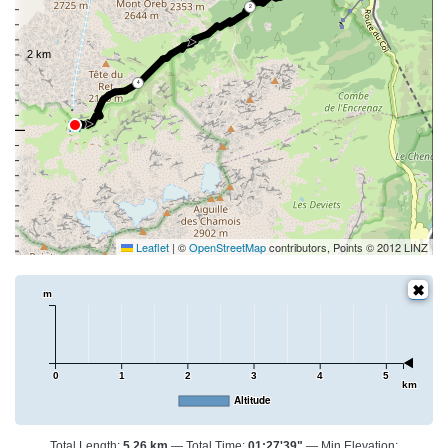
2
4
Leaflet
|
©
OpenStreetMap
contributors, Points © 2012 LINZ
m
0
1
2
3
4
5
km
Altitude
Total Length:
5.26 km
Total Time:
01:27'39"
Min Elevation: