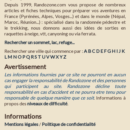
Depuis 1999, Randozone.com vous propose de nombreux
articles et fiches techniques pour préparer vos aventures en
France (Pyrénées, Alpes, Vosges...) et dans le monde (Népal,
Maroc, Réunion...) : spécialisé dans la randonnée pédestre et
le trekking, nous donnons aussi des idées de sorties en
raquettes à neige, vtt, canyoning ou via ferrata.
Rechercher un sommet, lac, refuge...
Rechercher une ville qui commence par :
A
B
C
D
E
F
G
H
I
J
K
L
M
N
O
P
Q
R
S
T
U
V
W
X
Y
Z
Avertissement
Les informations fournies par ce site ne pourront en aucun
cas engager la responsabilité de Randozone et des personnes
qui participent au site. Randozone décline toute
responsabilité en cas d'accident et ne pourra etre tenu pour
responsable de quelque manière que ce soit
. Informations à
propos des
niveaux de difficulté
.
Informations
Mentions légales
/
Politique de confidentialité