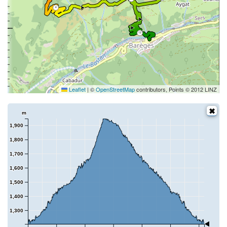
4
12
Leaflet
|
©
OpenStreetMap
contributors, Points © 2012 LINZ
m
1,900
1,800
1,700
1,600
1,500
1,400
1,300