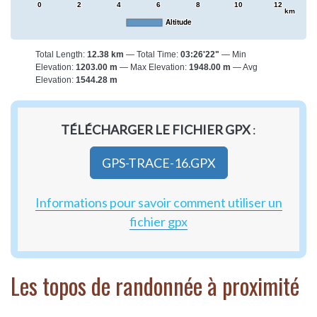
0
2
4
6
8
10
12
km
Altitude
Total Length:
12.38 km
Total Time:
03:26'22"
Min
Elevation:
1203.00 m
Max Elevation:
1948.00 m
Avg
Elevation:
1544.28 m
TÉLÉCHARGER LE FICHIER GPX
:
GPS-TRACE-16.GPX
Informations pour savoir comment utiliser un
fichier gpx
Les topos de randonnée à proximité