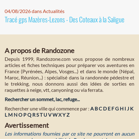
04/08/2026 dans Actualités
Tracé gps Mazères-Lezons - Des Coteaux à la Saligue
A propos de Randozone
Depuis 1999, Randozone.com vous propose de nombreux
articles et fiches techniques pour préparer vos aventures en
France (Pyrénées, Alpes, Vosges...) et dans le monde (Népal,
Maroc, Réunion...) : spécialisé dans la randonnée pédestre et
le trekking, nous donnons aussi des idées de sorties en
raquettes à neige, vtt, canyoning ou via ferrata.
Rechercher un sommet, lac, refuge...
Rechercher une ville qui commence par :
A
B
C
D
E
F
G
H
I
J
K
L
M
N
O
P
Q
R
S
T
U
V
W
X
Y
Z
Avertissement
Les informations fournies par ce site ne pourront en aucun