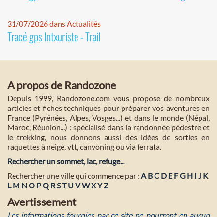
31/07/2026 dans Actualités
Tracé gps Intxuriste - Trail
A propos de Randozone
Depuis 1999, Randozone.com vous propose de nombreux
articles et fiches techniques pour préparer vos aventures en
France (Pyrénées, Alpes, Vosges...) et dans le monde (Népal,
Maroc, Réunion...) : spécialisé dans la randonnée pédestre et
le trekking, nous donnons aussi des idées de sorties en
raquettes à neige, vtt, canyoning ou via ferrata.
Rechercher un sommet, lac, refuge...
Rechercher une ville qui commence par :
A
B
C
D
E
F
G
H
I
J
K
L
M
N
O
P
Q
R
S
T
U
V
W
X
Y
Z
Avertissement
Les informations fournies par ce site ne pourront en aucun