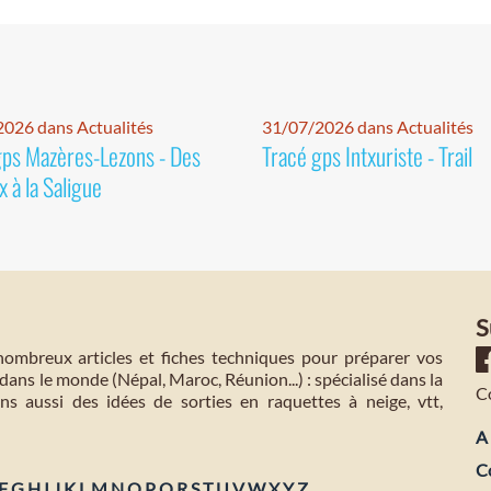
026 dans Actualités
31/07/2026 dans Actualités
gps Mazères-Lezons - Des
Tracé gps Intxuriste - Trail
 à la Saligue
S
mbreux articles et fiches techniques pour préparer vos
dans le monde (Népal, Maroc, Réunion...) : spécialisé dans la
C
s aussi des idées de sorties en raquettes à neige, vtt,
A 
C
F
G
H
I
J
K
L
M
N
O
P
Q
R
S
T
U
V
W
X
Y
Z