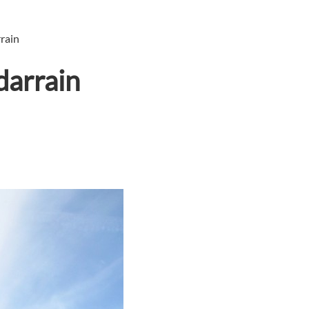
rain
arrain