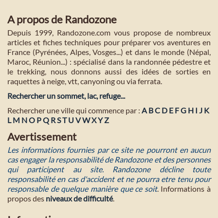
A propos de Randozone
Depuis 1999, Randozone.com vous propose de nombreux
articles et fiches techniques pour préparer vos aventures en
France (Pyrénées, Alpes, Vosges...) et dans le monde (Népal,
Maroc, Réunion...) : spécialisé dans la randonnée pédestre et
le trekking, nous donnons aussi des idées de sorties en
raquettes à neige, vtt, canyoning ou via ferrata.
Rechercher un sommet, lac, refuge...
Rechercher une ville qui commence par :
A
B
C
D
E
F
G
H
I
J
K
L
M
N
O
P
Q
R
S
T
U
V
W
X
Y
Z
Avertissement
Les informations fournies par ce site ne pourront en aucun
cas engager la responsabilité de Randozone et des personnes
qui participent au site. Randozone décline toute
responsabilité en cas d'accident et ne pourra etre tenu pour
responsable de quelque manière que ce soit
. Informations à
propos des
niveaux de difficulté
.