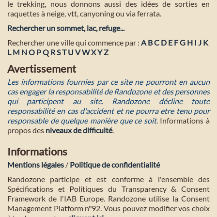
le trekking, nous donnons aussi des idées de sorties en
raquettes à neige, vtt, canyoning ou via ferrata.
Rechercher un sommet, lac, refuge...
Rechercher une ville qui commence par :
A
B
C
D
E
F
G
H
I
J
K
L
M
N
O
P
Q
R
S
T
U
V
W
X
Y
Z
Avertissement
Les informations fournies par ce site ne pourront en aucun
cas engager la responsabilité de Randozone et des personnes
qui participent au site. Randozone décline toute
responsabilité en cas d'accident et ne pourra etre tenu pour
responsable de quelque manière que ce soit
. Informations à
propos des
niveaux de difficulté
.
Informations
Mentions légales
/
Politique de confidentialité
Randozone participe et est conforme à l'ensemble des
Spécifications et Politiques du Transparency & Consent
Framework de l'IAB Europe. Randozone utilise la Consent
Management Platform n°92. Vous pouvez modifier vos choix