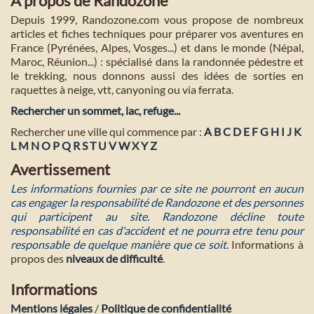
A propos de Randozone
Depuis 1999, Randozone.com vous propose de nombreux
articles et fiches techniques pour préparer vos aventures en
France (Pyrénées, Alpes, Vosges...) et dans le monde (Népal,
Maroc, Réunion...) : spécialisé dans la randonnée pédestre et
le trekking, nous donnons aussi des idées de sorties en
raquettes à neige, vtt, canyoning ou via ferrata.
Rechercher un sommet, lac, refuge...
Rechercher une ville qui commence par :
A
B
C
D
E
F
G
H
I
J
K
L
M
N
O
P
Q
R
S
T
U
V
W
X
Y
Z
Avertissement
Les informations fournies par ce site ne pourront en aucun
cas engager la responsabilité de Randozone et des personnes
qui participent au site. Randozone décline toute
responsabilité en cas d'accident et ne pourra etre tenu pour
responsable de quelque manière que ce soit
. Informations à
propos des
niveaux de difficulté
.
Informations
Mentions légales
/
Politique de confidentialité