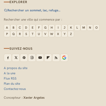
EXPLORER
Rechercher un sommet, lac, refuge…
Rechercher une ville qui commence par :
A
B
C
D
E
F
G
H
I
J
K
L
M
N
O
P
Q
R
S
T
U
V
W
X
Y
Z
SUIVEZ-NOUS
A propos du site
A la une
Flux RSS
Plan du site
Contactez-nous
Concepteur :
Xavier Argeles