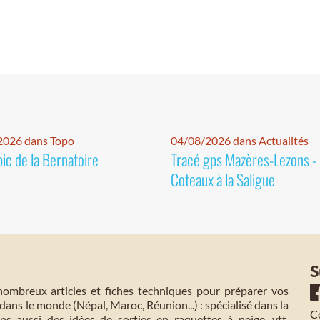
2026 dans Topo
04/08/2026 dans Actualités
pic de la Bernatoire
Tracé gps Mazères-Lezons -
Coteaux à la Saligue
S
mbreux articles et fiches techniques pour préparer vos
dans le monde (Népal, Maroc, Réunion...) : spécialisé dans la
C
s aussi des idées de sorties en raquettes à neige, vtt,