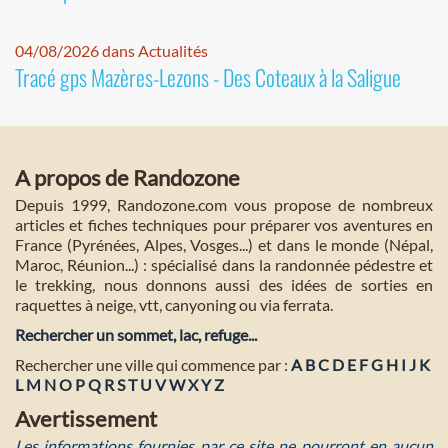
04/08/2026 dans Actualités
Tracé gps Mazères-Lezons - Des Coteaux à la Saligue
A propos de Randozone
Depuis 1999, Randozone.com vous propose de nombreux
articles et fiches techniques pour préparer vos aventures en
France (Pyrénées, Alpes, Vosges...) et dans le monde (Népal,
Maroc, Réunion...) : spécialisé dans la randonnée pédestre et
le trekking, nous donnons aussi des idées de sorties en
raquettes à neige, vtt, canyoning ou via ferrata.
Rechercher un sommet, lac, refuge...
Rechercher une ville qui commence par :
A
B
C
D
E
F
G
H
I
J
K
L
M
N
O
P
Q
R
S
T
U
V
W
X
Y
Z
Avertissement
Les informations fournies par ce site ne pourront en aucun