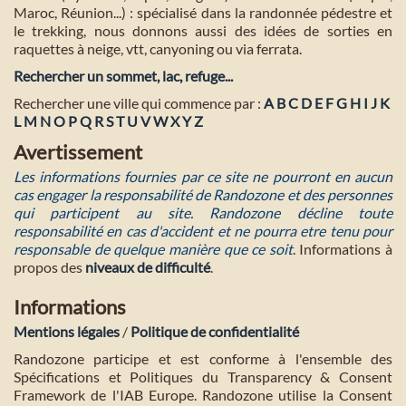
Maroc, Réunion...) : spécialisé dans la randonnée pédestre et
le trekking, nous donnons aussi des idées de sorties en
raquettes à neige, vtt, canyoning ou via ferrata.
Rechercher un sommet, lac, refuge...
Rechercher une ville qui commence par :
A
B
C
D
E
F
G
H
I
J
K
L
M
N
O
P
Q
R
S
T
U
V
W
X
Y
Z
Avertissement
Les informations fournies par ce site ne pourront en aucun
cas engager la responsabilité de Randozone et des personnes
qui participent au site. Randozone décline toute
responsabilité en cas d'accident et ne pourra etre tenu pour
responsable de quelque manière que ce soit
. Informations à
propos des
niveaux de difficulté
.
Informations
Mentions légales
/
Politique de confidentialité
Randozone participe et est conforme à l'ensemble des
Spécifications et Politiques du Transparency & Consent
Framework de l'IAB Europe. Randozone utilise la Consent