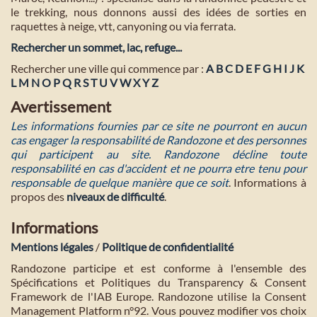
le trekking, nous donnons aussi des idées de sorties en
raquettes à neige, vtt, canyoning ou via ferrata.
Rechercher un sommet, lac, refuge...
Rechercher une ville qui commence par :
A
B
C
D
E
F
G
H
I
J
K
L
M
N
O
P
Q
R
S
T
U
V
W
X
Y
Z
Avertissement
Les informations fournies par ce site ne pourront en aucun
cas engager la responsabilité de Randozone et des personnes
qui participent au site. Randozone décline toute
responsabilité en cas d'accident et ne pourra etre tenu pour
responsable de quelque manière que ce soit
. Informations à
propos des
niveaux de difficulté
.
Informations
Mentions légales
/
Politique de confidentialité
Randozone participe et est conforme à l'ensemble des
Spécifications et Politiques du Transparency & Consent
Framework de l'IAB Europe. Randozone utilise la Consent
Management Platform n°92. Vous pouvez modifier vos choix