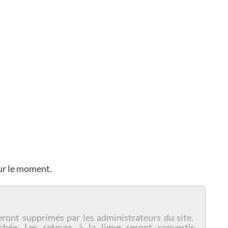
our le moment.
eront supprimés par les administrateurs du site.
chée. Les retours à la ligne seront convertis