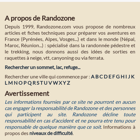
A propos de Randozone
Depuis 1999, Randozone.com vous propose de nombreux
articles et fiches techniques pour préparer vos aventures en
France (Pyrénées, Alpes, Vosges...) et dans le monde (Népal,
Maroc, Réunion...) : spécialisé dans la randonnée pédestre et
le trekking, nous donnons aussi des idées de sorties en
raquettes à neige, vtt, canyoning ou via ferrata.
Rechercher un sommet, lac, refuge...
Rechercher une ville qui commence par :
A
B
C
D
E
F
G
H
I
J
K
L
M
N
O
P
Q
R
S
T
U
V
W
X
Y
Z
Avertissement
Les informations fournies par ce site ne pourront en aucun
cas engager la responsabilité de Randozone et des personnes
qui participent au site. Randozone décline toute
responsabilité en cas d'accident et ne pourra etre tenu pour
responsable de quelque manière que ce soit
. Informations à
propos des
niveaux de difficulté
.