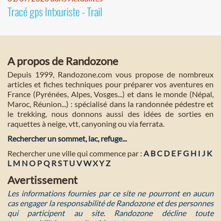
Tracé gps Intxuriste - Trail
A propos de Randozone
Depuis 1999, Randozone.com vous propose de nombreux
articles et fiches techniques pour préparer vos aventures en
France (Pyrénées, Alpes, Vosges...) et dans le monde (Népal,
Maroc, Réunion...) : spécialisé dans la randonnée pédestre et
le trekking, nous donnons aussi des idées de sorties en
raquettes à neige, vtt, canyoning ou via ferrata.
Rechercher un sommet, lac, refuge...
Rechercher une ville qui commence par :
A
B
C
D
E
F
G
H
I
J
K
L
M
N
O
P
Q
R
S
T
U
V
W
X
Y
Z
Avertissement
Les informations fournies par ce site ne pourront en aucun
cas engager la responsabilité de Randozone et des personnes
qui participent au site. Randozone décline toute