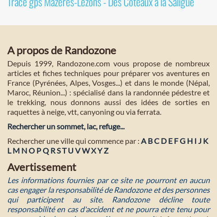
Tracé gps Mazères-Lezons - Des Coteaux à la Saligue
A propos de Randozone
Depuis 1999, Randozone.com vous propose de nombreux
articles et fiches techniques pour préparer vos aventures en
France (Pyrénées, Alpes, Vosges...) et dans le monde (Népal,
Maroc, Réunion...) : spécialisé dans la randonnée pédestre et
le trekking, nous donnons aussi des idées de sorties en
raquettes à neige, vtt, canyoning ou via ferrata.
Rechercher un sommet, lac, refuge...
Rechercher une ville qui commence par :
A
B
C
D
E
F
G
H
I
J
K
L
M
N
O
P
Q
R
S
T
U
V
W
X
Y
Z
Avertissement
Les informations fournies par ce site ne pourront en aucun
cas engager la responsabilité de Randozone et des personnes
qui participent au site. Randozone décline toute
responsabilité en cas d'accident et ne pourra etre tenu pour