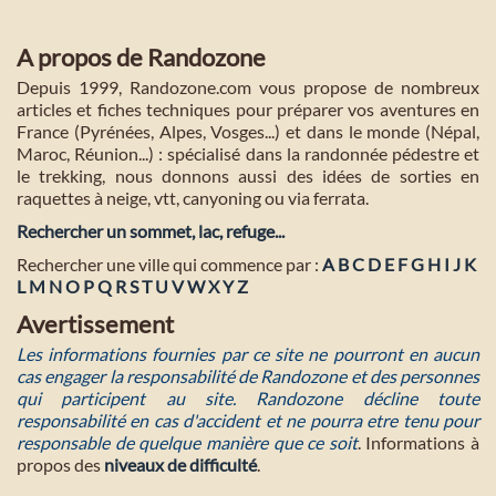
A propos de Randozone
Depuis 1999, Randozone.com vous propose de nombreux
articles et fiches techniques pour préparer vos aventures en
France (Pyrénées, Alpes, Vosges...) et dans le monde (Népal,
Maroc, Réunion...) : spécialisé dans la randonnée pédestre et
le trekking, nous donnons aussi des idées de sorties en
raquettes à neige, vtt, canyoning ou via ferrata.
Rechercher un sommet, lac, refuge...
Rechercher une ville qui commence par :
A
B
C
D
E
F
G
H
I
J
K
L
M
N
O
P
Q
R
S
T
U
V
W
X
Y
Z
Avertissement
Les informations fournies par ce site ne pourront en aucun
cas engager la responsabilité de Randozone et des personnes
qui participent au site. Randozone décline toute
responsabilité en cas d'accident et ne pourra etre tenu pour
responsable de quelque manière que ce soit
. Informations à
propos des
niveaux de difficulté
.