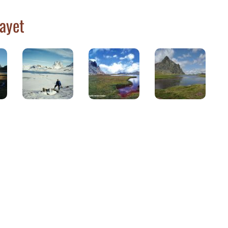
nayet