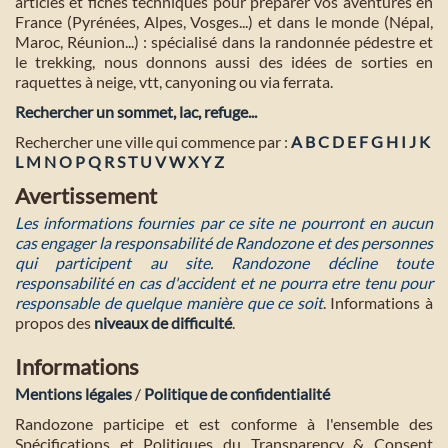
articles et fiches techniques pour préparer vos aventures en
France (Pyrénées, Alpes, Vosges...) et dans le monde (Népal,
Maroc, Réunion...) : spécialisé dans la randonnée pédestre et
le trekking, nous donnons aussi des idées de sorties en
raquettes à neige, vtt, canyoning ou via ferrata.
Rechercher un sommet, lac, refuge...
Rechercher une ville qui commence par :
A
B
C
D
E
F
G
H
I
J
K
L
M
N
O
P
Q
R
S
T
U
V
W
X
Y
Z
Avertissement
Les informations fournies par ce site ne pourront en aucun
cas engager la responsabilité de Randozone et des personnes
qui participent au site. Randozone décline toute
responsabilité en cas d'accident et ne pourra etre tenu pour
responsable de quelque manière que ce soit
. Informations à
propos des
niveaux de difficulté
.
Informations
Mentions légales
/
Politique de confidentialité
Randozone participe et est conforme à l'ensemble des
Spécifications et Politiques du Transparency & Consent