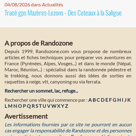
04/08/2026 dans Actualités
Tracé gps Mazères-Lezons - Des Coteaux à la Saligue
A propos de Randozone
Depuis 1999, Randozone.com vous propose de nombreux
articles et fiches techniques pour préparer vos aventures en
France (Pyrénées, Alpes, Vosges...) et dans le monde (Népal,
Maroc, Réunion...) : spécialisé dans la randonnée pédestre et
le trekking, nous donnons aussi des idées de sorties en
raquettes à neige, vtt, canyoning ou via ferrata.
Rechercher un sommet, lac, refuge...
Rechercher une ville qui commence par :
A
B
C
D
E
F
G
H
I
J
K
L
M
N
O
P
Q
R
S
T
U
V
W
X
Y
Z
Avertissement
Les informations fournies par ce site ne pourront en aucun
cas engager la responsabilité de Randozone et des personnes