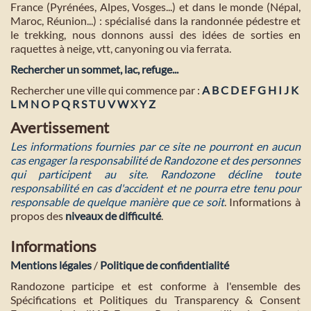
France (Pyrénées, Alpes, Vosges...) et dans le monde (Népal,
Maroc, Réunion...) : spécialisé dans la randonnée pédestre et
le trekking, nous donnons aussi des idées de sorties en
raquettes à neige, vtt, canyoning ou via ferrata.
Rechercher un sommet, lac, refuge...
Rechercher une ville qui commence par :
A
B
C
D
E
F
G
H
I
J
K
L
M
N
O
P
Q
R
S
T
U
V
W
X
Y
Z
Avertissement
Les informations fournies par ce site ne pourront en aucun
cas engager la responsabilité de Randozone et des personnes
qui participent au site. Randozone décline toute
responsabilité en cas d'accident et ne pourra etre tenu pour
responsable de quelque manière que ce soit
. Informations à
propos des
niveaux de difficulté
.
Informations
Mentions légales
/
Politique de confidentialité
Randozone participe et est conforme à l'ensemble des
Spécifications et Politiques du Transparency & Consent