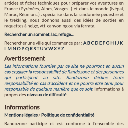
articles et fiches techniques pour préparer vos aventures en
France (Pyrénées, Alpes, Vosges...) et dans le monde (Népal,
Maroc, Réunion...) : spécialisé dans la randonnée pédestre et
le trekking, nous donnons aussi des idées de sorties en
raquettes à neige, vtt, canyoning ou via ferrata.
Rechercher un sommet, lac, refuge...
Rechercher une ville qui commence par :
A
B
C
D
E
F
G
H
I
J
K
L
M
N
O
P
Q
R
S
T
U
V
W
X
Y
Z
Avertissement
Les informations fournies par ce site ne pourront en aucun
cas engager la responsabilité de Randozone et des personnes
qui participent au site. Randozone décline toute
responsabilité en cas d'accident et ne pourra etre tenu pour
responsable de quelque manière que ce soit
. Informations à
propos des
niveaux de difficulté
.
Informations
Mentions légales
/
Politique de confidentialité
Randozone participe et est conforme à l'ensemble des