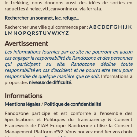
le trekking, nous donnons aussi des idées de sorties en
raquettes à neige, vtt, canyoning ou via ferrata.
Rechercher un sommet, lac, refuge...
Rechercher une ville qui commence par :
A
B
C
D
E
F
G
H
I
J
K
L
M
N
O
P
Q
R
S
T
U
V
W
X
Y
Z
Avertissement
Les informations fournies par ce site ne pourront en aucun
cas engager la responsabilité de Randozone et des personnes
qui participent au site. Randozone décline toute
responsabilité en cas d'accident et ne pourra etre tenu pour
responsable de quelque manière que ce soit
. Informations à
propos des
niveaux de difficulté
.
Informations
Mentions légales
/
Politique de confidentialité
Randozone participe et est conforme à l'ensemble des
Spécifications et Politiques du Transparency & Consent
Framework de l'IAB Europe. Randozone utilise la Consent
Management Platform n°92. Vous pouvez modifier vos choix