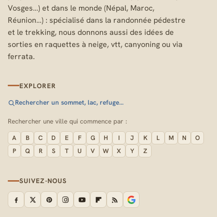
Vosges…) et dans le monde (Népal, Maroc,
Réunion…) : spécialisé dans la randonnée pédestre
et le trekking, nous donnons aussi des idées de
sorties en raquettes à neige, vtt, canyoning ou via
ferrata.
EXPLORER
Rechercher un sommet, lac, refuge…
Rechercher une ville qui commence par :
A
B
C
D
E
F
G
H
I
J
K
L
M
N
O
P
Q
R
S
T
U
V
W
X
Y
Z
SUIVEZ-NOUS