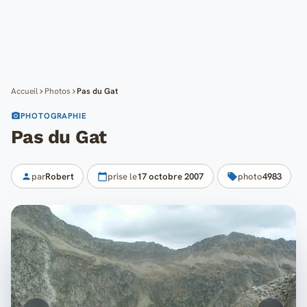
Cartes
Blog
Mon compte
Accueil
Photos
Pas du Gat
PHOTOGRAPHIE
Pas du Gat
par
Robert
prise le
17 octobre 2007
photo
4983