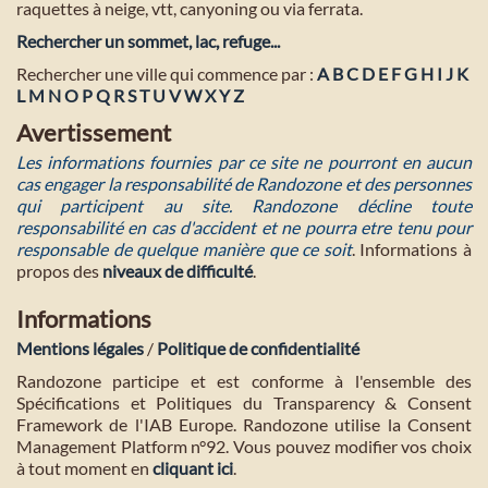
raquettes à neige, vtt, canyoning ou via ferrata.
Rechercher un sommet, lac, refuge...
Rechercher une ville qui commence par :
A
B
C
D
E
F
G
H
I
J
K
L
M
N
O
P
Q
R
S
T
U
V
W
X
Y
Z
Avertissement
Les informations fournies par ce site ne pourront en aucun
cas engager la responsabilité de Randozone et des personnes
qui participent au site. Randozone décline toute
responsabilité en cas d'accident et ne pourra etre tenu pour
responsable de quelque manière que ce soit
. Informations à
propos des
niveaux de difficulté
.
Informations
Mentions légales
/
Politique de confidentialité
Randozone participe et est conforme à l'ensemble des
Spécifications et Politiques du Transparency & Consent
Framework de l'IAB Europe. Randozone utilise la Consent
Management Platform n°92. Vous pouvez modifier vos choix
à tout moment en
cliquant ici
.