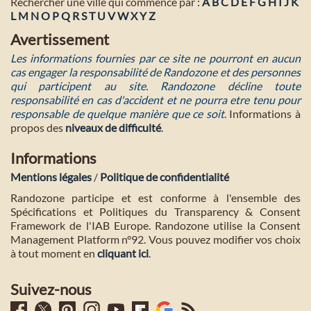
Rechercher une ville qui commence par :
A
B
C
D
E
F
G
H
I
J
K
L
M
N
O
P
Q
R
S
T
U
V
W
X
Y
Z
Avertissement
Les informations fournies par ce site ne pourront en aucun
cas engager la responsabilité de Randozone et des personnes
qui participent au site. Randozone décline toute
responsabilité en cas d'accident et ne pourra etre tenu pour
responsable de quelque manière que ce soit
. Informations à
propos des
niveaux de difficulté
.
Informations
Mentions légales
/
Politique de confidentialité
Randozone participe et est conforme à l'ensemble des
Spécifications et Politiques du Transparency & Consent
Framework de l'IAB Europe. Randozone utilise la Consent
Management Platform n°92. Vous pouvez modifier vos choix
à tout moment en
cliquant ici
.
Suivez-nous