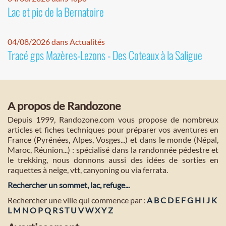
Lac et pic de la Bernatoire
04/08/2026 dans Actualités
Tracé gps Mazères-Lezons - Des Coteaux à la Saligue
A propos de Randozone
Depuis 1999, Randozone.com vous propose de nombreux
articles et fiches techniques pour préparer vos aventures en
France (Pyrénées, Alpes, Vosges...) et dans le monde (Népal,
Maroc, Réunion...) : spécialisé dans la randonnée pédestre et
le trekking, nous donnons aussi des idées de sorties en
raquettes à neige, vtt, canyoning ou via ferrata.
Rechercher un sommet, lac, refuge...
Rechercher une ville qui commence par :
A
B
C
D
E
F
G
H
I
J
K
L
M
N
O
P
Q
R
S
T
U
V
W
X
Y
Z