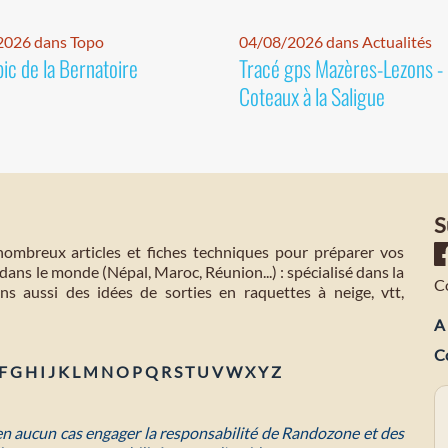
2026 dans Topo
04/08/2026 dans Actualités
pic de la Bernatoire
Tracé gps Mazères-Lezons -
Coteaux à la Saligue
S
mbreux articles et fiches techniques pour préparer vos
dans le monde (Népal, Maroc, Réunion...) : spécialisé dans la
C
s aussi des idées de sorties en raquettes à neige, vtt,
A 
C
F
G
H
I
J
K
L
M
N
O
P
Q
R
S
T
U
V
W
X
Y
Z
 en aucun cas engager la responsabilité de Randozone et des