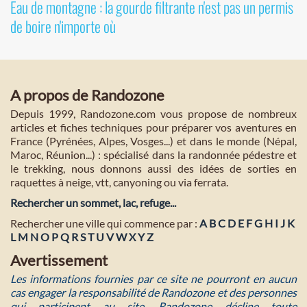
Eau de montagne : la gourde filtrante n'est pas un permis
de boire n'importe où
A propos de Randozone
Depuis 1999, Randozone.com vous propose de nombreux
articles et fiches techniques pour préparer vos aventures en
France (Pyrénées, Alpes, Vosges...) et dans le monde (Népal,
Maroc, Réunion...) : spécialisé dans la randonnée pédestre et
le trekking, nous donnons aussi des idées de sorties en
raquettes à neige, vtt, canyoning ou via ferrata.
Rechercher un sommet, lac, refuge...
Rechercher une ville qui commence par :
A
B
C
D
E
F
G
H
I
J
K
L
M
N
O
P
Q
R
S
T
U
V
W
X
Y
Z
Avertissement
Les informations fournies par ce site ne pourront en aucun
cas engager la responsabilité de Randozone et des personnes
qui participent au site. Randozone décline toute