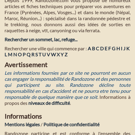
Depuis 1999, Randozone.com vous propose de nombreux
articles et fiches techniques pour préparer vos aventures en
France (Pyrénées, Alpes, Vosges...) et dans le monde (Népal,
Maroc, Réunion...) : spécialisé dans la randonnée pédestre et
le trekking, nous donnons aussi des idées de sorties en
raquettes à neige, vtt, canyoning ou via ferrata.
Rechercher un sommet, lac, refuge...
Rechercher une ville qui commence par :
A
B
C
D
E
F
G
H
I
J
K
L
M
N
O
P
Q
R
S
T
U
V
W
X
Y
Z
Avertissement
Les informations fournies par ce site ne pourront en aucun
cas engager la responsabilité de Randozone et des personnes
qui participent au site. Randozone décline toute
responsabilité en cas d'accident et ne pourra etre tenu pour
responsable de quelque manière que ce soit
. Informations à
propos des
niveaux de difficulté
.
Informations
Mentions légales
/
Politique de confidentialité
Randozone participe et est conforme à l'ensemble des