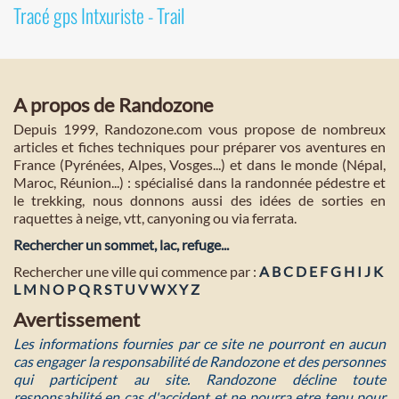
Tracé gps Intxuriste - Trail
A propos de Randozone
Depuis 1999, Randozone.com vous propose de nombreux
articles et fiches techniques pour préparer vos aventures en
France (Pyrénées, Alpes, Vosges...) et dans le monde (Népal,
Maroc, Réunion...) : spécialisé dans la randonnée pédestre et
le trekking, nous donnons aussi des idées de sorties en
raquettes à neige, vtt, canyoning ou via ferrata.
Rechercher un sommet, lac, refuge...
Rechercher une ville qui commence par :
A
B
C
D
E
F
G
H
I
J
K
L
M
N
O
P
Q
R
S
T
U
V
W
X
Y
Z
Avertissement
Les informations fournies par ce site ne pourront en aucun
cas engager la responsabilité de Randozone et des personnes
qui participent au site. Randozone décline toute
responsabilité en cas d'accident et ne pourra etre tenu pour