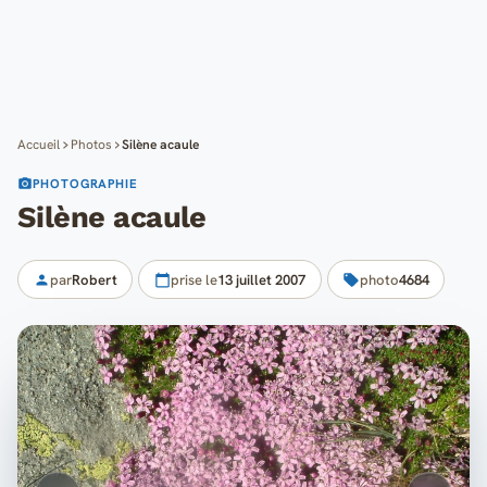
Cartes
Blog
Mon compte
Accueil
Photos
Silène acaule
PHOTOGRAPHIE
Silène acaule
par
Robert
prise le
13 juillet 2007
photo
4684