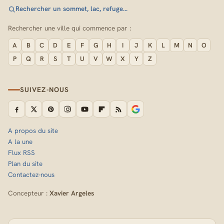
Rechercher un sommet, lac, refuge…
Rechercher une ville qui commence par :
A
B
C
D
E
F
G
H
I
J
K
L
M
N
O
P
Q
R
S
T
U
V
W
X
Y
Z
SUIVEZ-NOUS
A propos du site
A la une
Flux RSS
Plan du site
Contactez-nous
Concepteur :
Xavier Argeles